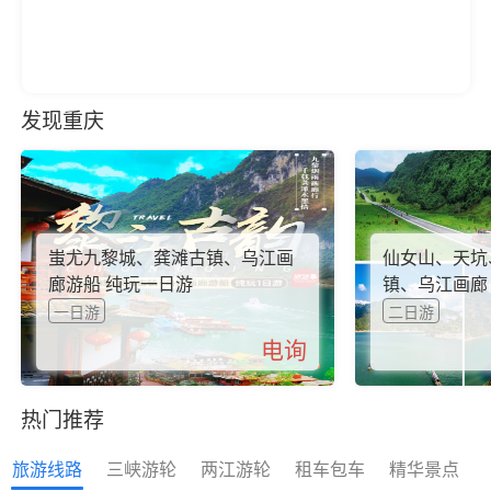
发现重庆
蚩尤九黎城、龚滩古镇、乌江画
仙女山、天坑
廊游船 纯玩一日游
镇、乌江画廊 
一日游
二日游
电询
热门推荐
旅游线路
三峡游轮
两江游轮
租车包车
精华景点