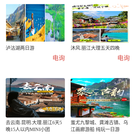
泸沽湖两日游
沐风.丽江大理五天四晚
电询
电询
去云南.昆明.大理.丽江6天5
蚩尤九黎城、龚滩古镇、乌
晚15人以内MINI小团
江画廊游船 纯玩一日游